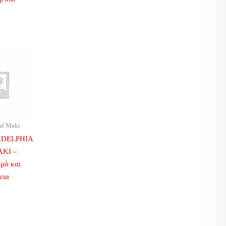
al Maki
ADELPHIA
KI –
μό και
εια