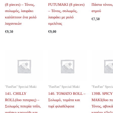
(8 pieces) – Τόνος,
FUTUMAKI (8 pieces)
Πάστα τόνου,
σολωμός, λαυράκι
– Τόνος, σολωμός,
ατμού
καλύπτουν ένα ρολό
λαυράκι με ρολό
€
7,50
λαχανικών
ομελέτας
€
9,50
€
9,00
"FanFan" Special Maki
"FanFan" Special Maki
"FanFan" Speci
141. CHILLY
140. TOMATO ROLL –
139B. SPIC
ROLL(δυο πιπεριες) –
Σολωμό, τομάτα και
MAKI(δυο πιπ
Σολωμός πιπερία τσίλι,
τυρί φιλαδέλφεια
Τόνος, αβοκά
φρέσκο κρεμμύδι και
καρότο τζίνζε