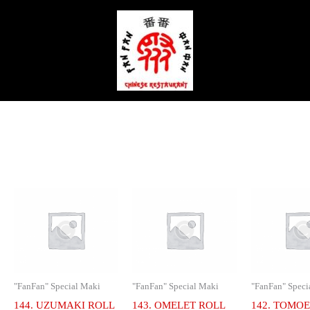
"FanFan" Special Maki
"FanFan" Special Maki
"FanFan" Speci
144. UZUMAKI ROLL
143. OMELET ROLL
142. TOMOE