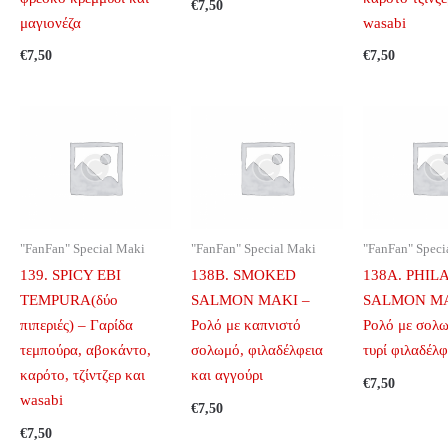
€
7,50
μαγιονέζα
wasabi
€
7,50
€
7,50
"FanFan" Special Maki
"FanFan" Special Maki
"FanFan" Speci
139. SPICY EBI
138B. SMOKED
138A. PHIL
TEMPURA(δύο
SALMON MAKI –
SALMON MA
πιπεριές) – Γαρίδα
Ρολό με καπνιστό
Ρολό με σολω
τεμπούρα, αβοκάντο,
σολωμό, φιλαδέλφεια
τυρί φιλαδέλφ
καρότο, τζίντζερ και
και αγγούρι
€
7,50
wasabi
€
7,50
€
7,50