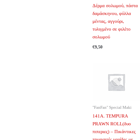
Δέρμα σολωμού, πάστα
δαμάσκηνου, φύλλα
μέντας, αγγούρι,
τυλιγμένο σε φιλέτο
σολωμού
€
9,50
"FanFan" Special Maki
141A. TEMPURA
PRAWN ROLL(δυο
πιπεριες) – Πικάντικες
τηγανητές γαρίδες με