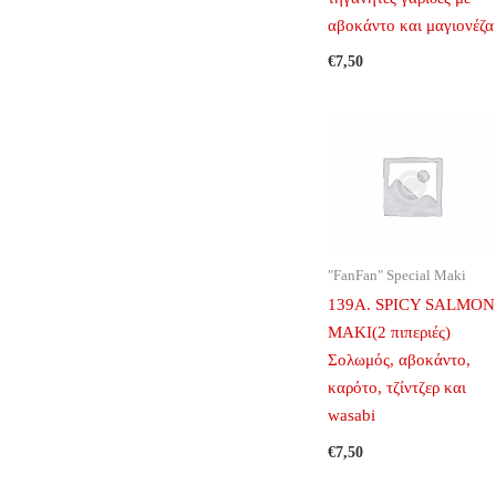
αβοκάντο και μαγιονέζα
€
7,50
"FanFan" Special Maki
139A. SPICY SALMON
MAKI(2 πιπεριές)
Σολωμός, αβοκάντο,
καρότο, τζίντζερ και
wasabi
€
7,50