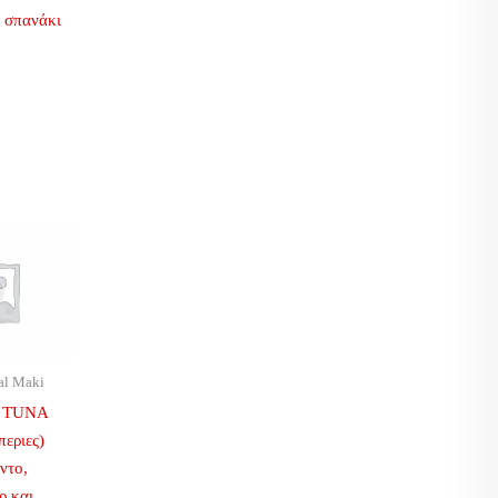
 σπανάκι
al Maki
Y TUNA
εριες)
ντο,
ρ και