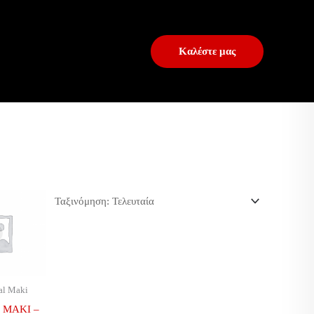
Καλέστε μας
al Maki
 MAKI –